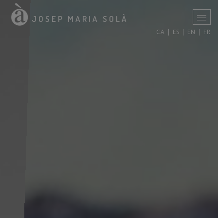
JOSEP MARIA SOLÀ
CA |
ES |
EN |
FR