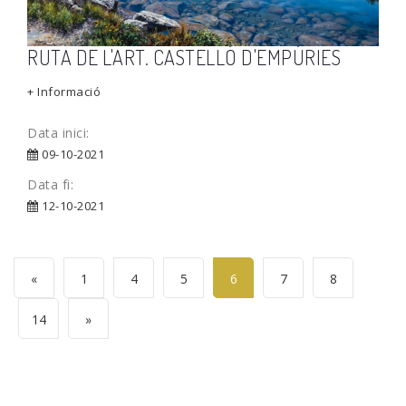
RUTA DE L'ART. CASTELLÓ D'EMPÚRIES
+ Informació
Data inici:
09-10-2021
Data fi:
12-10-2021
«
1
4
5
6
7
8
14
»