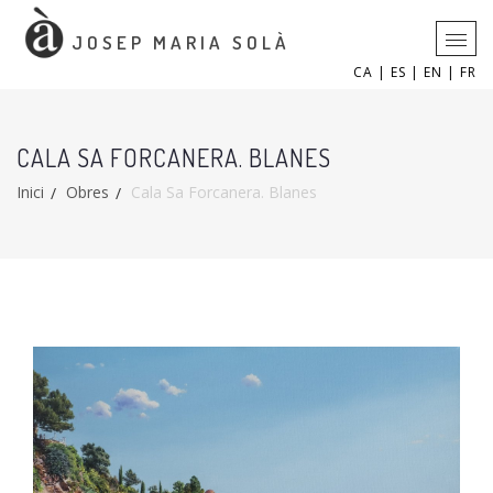
JOSEP MARIA SOLÀ
CA |
ES |
EN |
FR
CALA SA FORCANERA. BLANES
Inici
Obres
Cala Sa Forcanera. Blanes